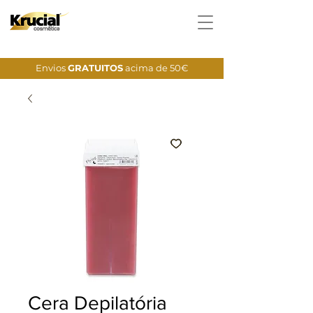
Envios
GRATUITOS
acima de 50€
Cera Depilatória