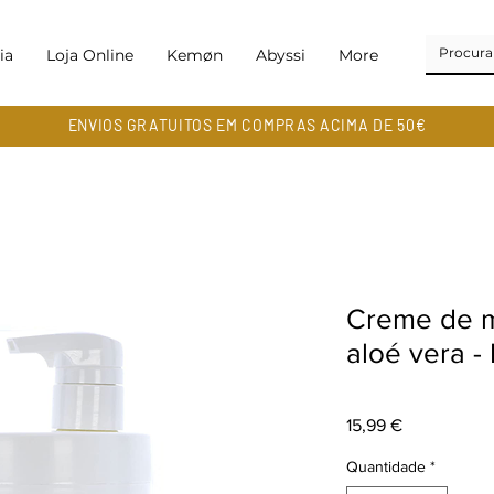
ia
Loja Online
Kemøn
Abyssi
More
ENVIOS GRATUITOS EM COMPRAS ACIMA DE 50€
Creme de m
aloé vera -
Preço
15,99 €
Quantidade
*