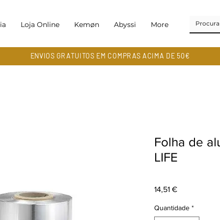
ia
Loja Online
Kemøn
Abyssi
More
ENVIOS GRATUITOS EM COMPRAS ACIMA DE 50€
Folha de a
LIFE
Preço
14,51 €
Quantidade
*