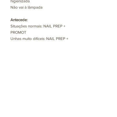
higienizada
Não vai à lâmpada
Antecede:
Situações normais: NAIL PREP +
PROMOT
Unhas muito difíceis: NAIL PREP +
PROMOT + BOND PLUS
Casos extremos, substitui-se por:
PRIMER PLUS + PROMOT + BOND
PLUS
Ainda não há avaliações
Compartilhe sua opinião. Seja o
primeiro a deixar uma avaliação.
Avaliar