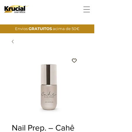
Envios
GRATUITOS
acima de 50€
Nail Prep. – Cahê