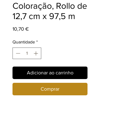
Coloração, Rollo de
12,7 cm x 97,5 m
Preço
10,70 €
Quantidade
*
Adicionar ao carrinho
Comprar
Ainda não há avaliações
Compartilhe sua opinião. Seja o
primeiro a deixar uma avaliação.