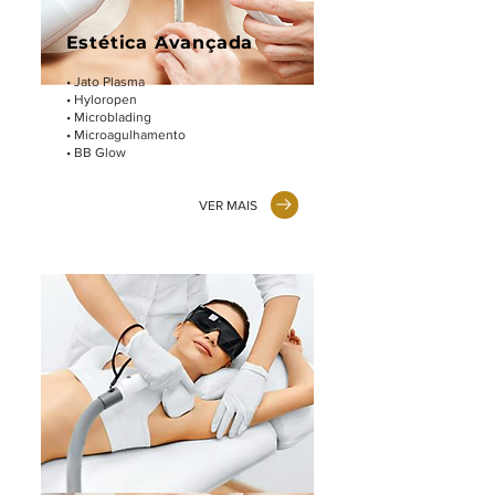
Estética Avançada
• Jato Plasma
• Hyloropen
• Microblading
• Microagulhamento
• BB Glow
VER MAIS