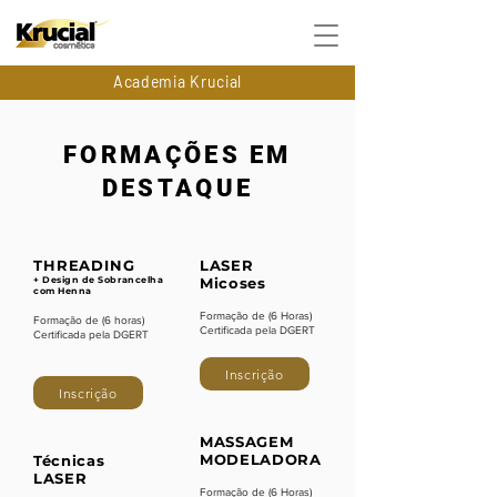
Academia Krucial
FORMAÇÕES EM
DESTAQUE
THREADING
LASER
​+ Design de Sobrancelha
Micoses
com Henna
Formação de (6 Horas)
Formação de (6 horas)
Certificada pela DGERT
Certificada pela DGERT
Inscrição
Inscrição
MASSAGEM
MODELADORA
Técnicas
LASER
Formação de (6 Horas)