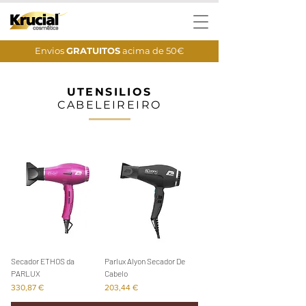
Envios
GRATUITOS
acima de 50€
UTENSILIOS
CABELEIREIRO
Secador ETHOS da
Parlux Alyon Secador De
PARLUX
Cabelo
Preço
Preço
330,87 €
203,44 €