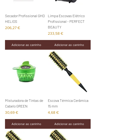
Secador Profissional GHD
Limpa Escovas Elétrico
HELIOS
Profissional - PERFECT
BEAUTY
Preço
206,27 €
Preço
233,58 €
Adicionar ao carrinho
Adicionar ao carrinho
Misturadora de Tintas de
Escova Térmica Cerâmica
Cabelo GREEN
15 mm
Preço
Preço
30,69 €
4,68 €
Adicionar ao carrinho
Adicionar ao carrinho