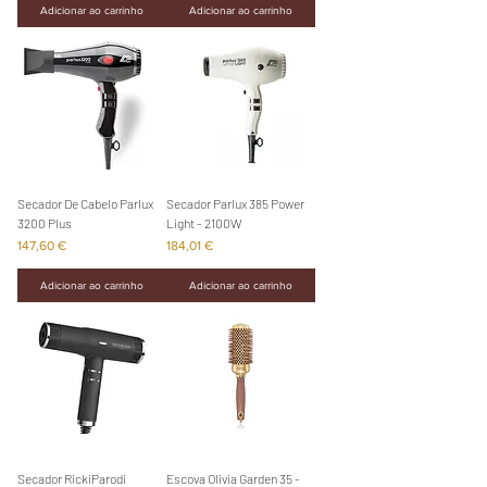
Adicionar ao carrinho
Adicionar ao carrinho
Secador De Cabelo Parlux
Secador Parlux 385 Power
3200 Plus
Light - 2100W
Preço
Preço
147,60 €
184,01 €
Adicionar ao carrinho
Adicionar ao carrinho
Secador RickiParodi
Escova Olivia Garden 35 -