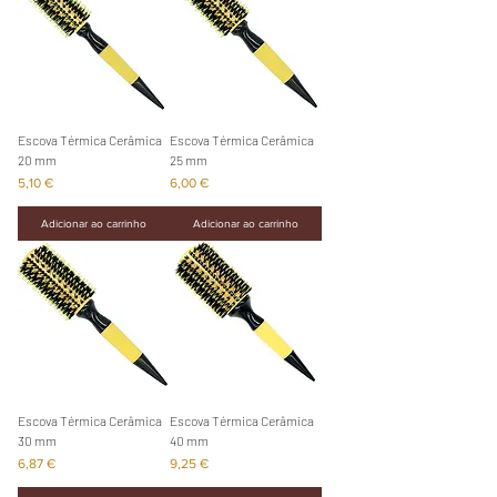
Escova Térmica Cerâmica
Escova Térmica Cerâmica
20 mm
25 mm
Preço
Preço
5,10 €
6,00 €
Adicionar ao carrinho
Adicionar ao carrinho
Escova Térmica Cerâmica
Escova Térmica Cerâmica
30 mm
40 mm
Preço
Preço
6,87 €
9,25 €