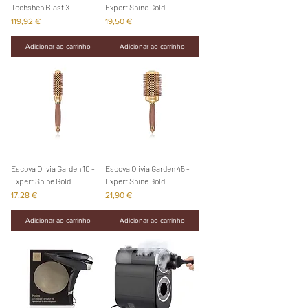
Techshen Blast X
Expert Shine Gold
Preço
Preço
119,92 €
19,50 €
Adicionar ao carrinho
Adicionar ao carrinho
Escova Olivia Garden 10 -
Escova Olivia Garden 45 -
Expert Shine Gold
Expert Shine Gold
Preço
Preço
17,28 €
21,90 €
Adicionar ao carrinho
Adicionar ao carrinho