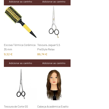
Adicionar ao carrinho
Adicionar ao carrinho
Escova Térmica Cerâmica
Tesoura Jaguar 5.5
35 mm
PreStyle Relax
Preço
Preço
9,32 €
86,74 €
Adicionar ao carrinho
Adicionar ao carrinho
Tesoura de Corte GS
Cabeça Académica Exalto