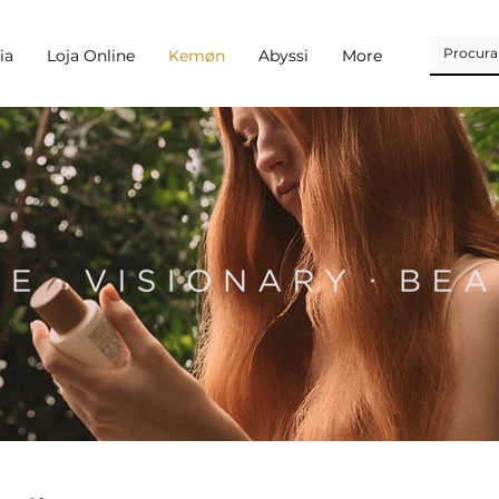
ia
Loja Online
Kemøn
Abyssi
More