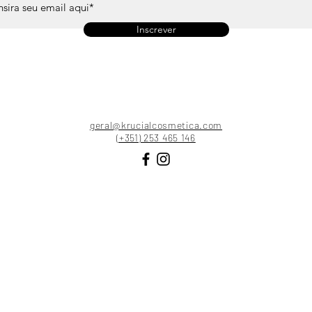
Inscrever
geral@krucialcosmetica.com
(+351) 253 465 146