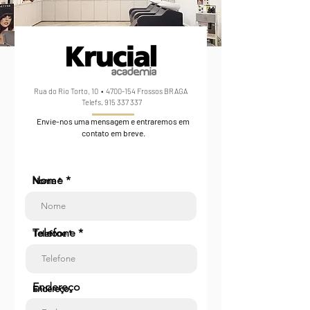
Rua do Rio Torto, 10 •
4700-154
Frossos BRAGA
Telefs.
915 337 337
Envie-nos uma mensagem e entraremos em
contato em breve.
Nome
Nome *
Telefone
Telefone *
Endereço
Endereço