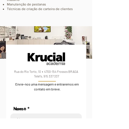
Manutenção de pestanas
Técnicas de criação de carteira de clientes
Rua do Rio Torto, 10 •
4700-154
Frossos BRAGA
Telefs.
915 337 337
Envie-nos uma mensagem e entraremos em
contato em breve.
Nome
Nome *