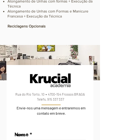
Alongamento de Unhas com formas + Execução da
Técnica
Alongamento de Unhas com Formas e Manicure
Francesa +
E
xecução da Técnica
Reciclagens Opcionais
Rua do Rio Torto, 10 •
4700-154
Frossos BRAGA
Telefs.
915 337 337
Envie-nos uma mensagem e entraremos em
contato em breve.
Nome
Nome *