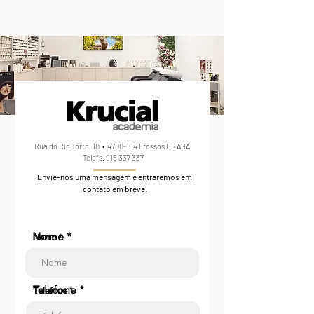
Rua do Rio Torto, 10 •
4700-154
Frossos BRAGA
Telefs.
915 337 337
Envie-nos uma mensagem e entraremos em
contato em breve.
Nome
Nome *
Telefone
Telefone *