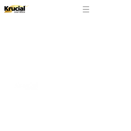
website.krucial@gmail.com
(+351)
253 465 146
(Chamada para a rede
fixa nacional)
A
mbiente 100% Seguro. Sua Informação é Protegida Pela Criptografia SSL 256-Bit.