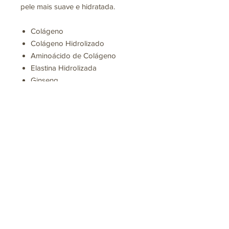
pele mais suave e hidratada.
Colágeno
Colágeno Hidrolizado
Aminoácido de Colágeno
Elastina Hidrolizada
Ginseng
Factores Naturales de
Hidratación
Formato de 125 ML
Ainda não há avaliações
Compartilhe sua opinião. Seja o
primeiro a deixar uma avaliação.
Avaliar