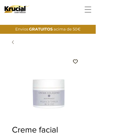
Envios
GRATUITOS
acima de 50€
Creme facial