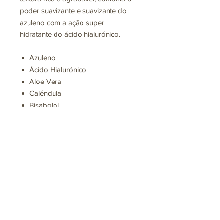
poder suavizante e suavizante do
azuleno com a ação super
hidratante do ácido hialurónico.
Azuleno
Ácido Hialurónico
Aloe Vera
Caléndula
Bisabolol
Alantoína
Factores Naturales de
Hidratación
Formato de 125 ML
Ainda não há avaliações
Compartilhe sua opinião. Seja o