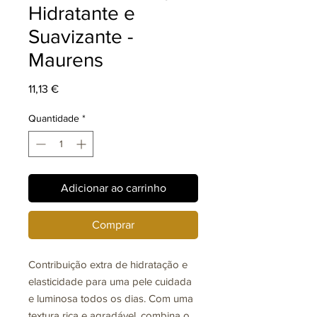
Hidratante e
Suavizante -
Maurens
Preço
11,13 €
Quantidade
*
Adicionar ao carrinho
Comprar
Contribuição extra de hidratação e
elasticidade para uma pele cuidada
e luminosa todos os dias. Com uma
textura rica e agradável, combina o