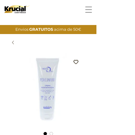
Envios
GRATUITOS
acima de 50€