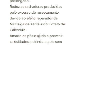
prolongado.
Reduz as rachaduras produzidas
pelo excesso de ressecamento
devido ao efeito reparador da
Manteiga de Karité e do Extrato de
Calêndula.
Amacia os pés e ajuda a prevenir
calosidades, nutrindo a pele sem
deixar gordura.
Os óleos essenciais de limão e
lavanda proporcionam uma
sensação de frescura e afastam os
odores desagradáveis.
Ainda não há avaliações
Compartilhe sua opinião. Seja o
primeiro a deixar uma avaliação.