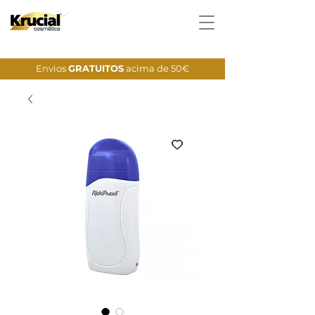
Envios
GRATUITOS
acima de 50€