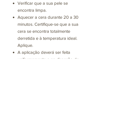
Verificar que a sua pele se
encontra limpa.
Aquecer a cera durante 20 a 30
minutos. Certifique-se que a sua
cera se encontra totalmente
derretida e à temperatura ideal.
Aplique.
A aplicação deverá ser feita
uniformemente e na direcção do
crescimento da pele.
Coloque a Banda Depilatória
sobre a cera pressionando toda
a area para que a adesão seja
completa e perfeita.
Remova a Banda Depilatória no
sentido contrário ao crescimento
do pêlo.
Após remoção completa do pêlo,
aplique um óleo pós-depilatório