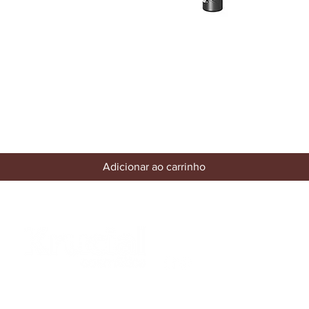
Visualização rápida
Adicionar ao carrinho
website.krucial@gmail.com
(+351) 253 465 146
(Chamada para a rede fixa nacional)
A
mbiente 100% Seguro. Sua Informação é Protegida Pela Criptografia SSL 256-Bit