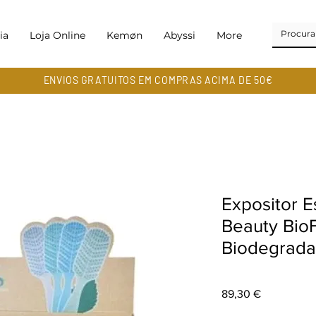
ia
Loja Online
Kemøn
Abyssi
More
ENVIOS GRATUITOS EM COMPRAS ACIMA DE 50€
Expositor E
Beauty BioF
Biodegrada
Preço
89,30 €