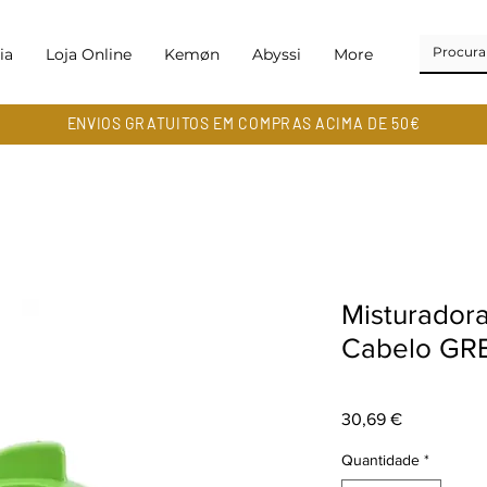
ia
Loja Online
Kemøn
Abyssi
More
ENVIOS GRATUITOS EM COMPRAS ACIMA DE 50€
Misturadora
Cabelo GR
Preço
30,69 €
Quantidade
*