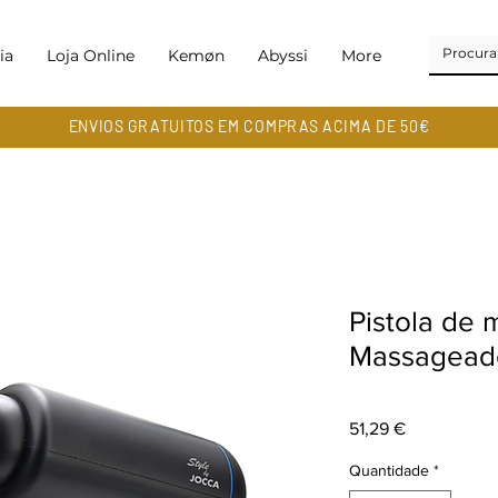
ia
Loja Online
Kemøn
Abyssi
More
ENVIOS GRATUITOS EM COMPRAS ACIMA DE 50€
Pistola de 
Massagead
Preço
51,29 €
Quantidade
*