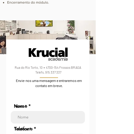
Encerramento do módulo.
Rua do Rio Torto, 10 •
4700-154
Frossos BRAGA
Telefs.
915 337 337
Envie-nos uma mensagem e entraremos em
contato em breve.
Nome
Nome *
Telefone
Telefone *