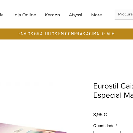
ia
Loja Online
Kemøn
Abyssi
More
ENVIOS GRATUITOS EM COMPRAS ACIMA DE 50€
Eurostil Ca
Especial M
Preço
8,95 €
Quantidade
*