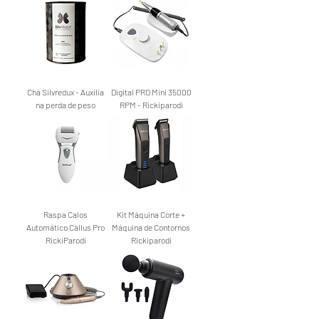
Chá Silvredux - Auxilia
Digital PRO Mini 35000
na perda de peso
RPM - Rickiparodi
Raspa Calos
Kit Máquina Corte +
Automático Callus Pro
Máquina de Contornos
RickiParodi
Rickiparodi