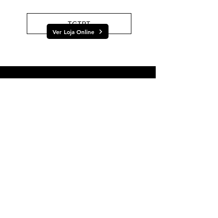
TGTRT
Ver Loja Online
Marcas
Representadas