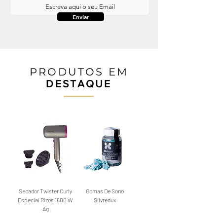
Enviar
PRODUTOS EM
DESTAQUE
Secador Twister Curly
Gomas De Sono
Especial Rizos 1600 W
Silvredux
Ag