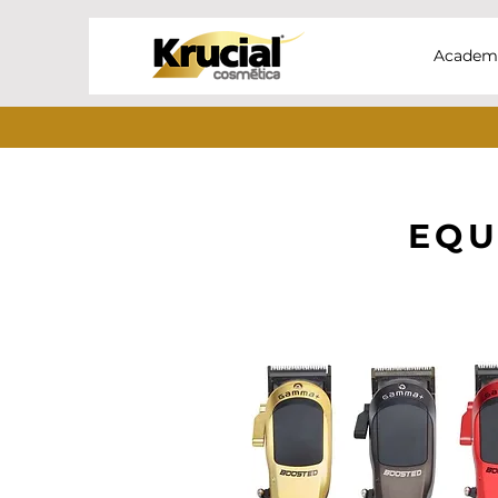
Academ
EQU