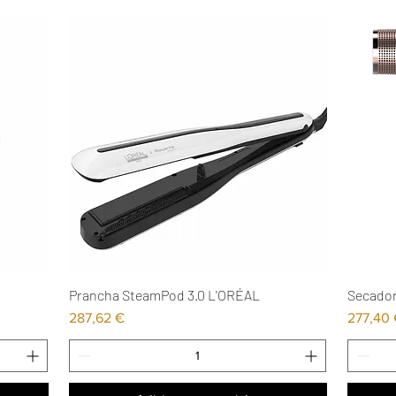
Prancha SteamPod 3.0 L'ORÉAL
Secador
Visualização rápida
Preço
Preço
287,62 €
277,40