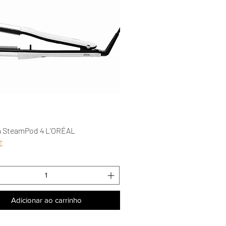
a SteamPod 4 L'ORÉAL
Visualização rápida
€
Adicionar ao carrinho