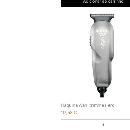
Adicionar ao carrinho
Máquina Wahl trimme Hero
Visualização rápida
Preço
117,58 €