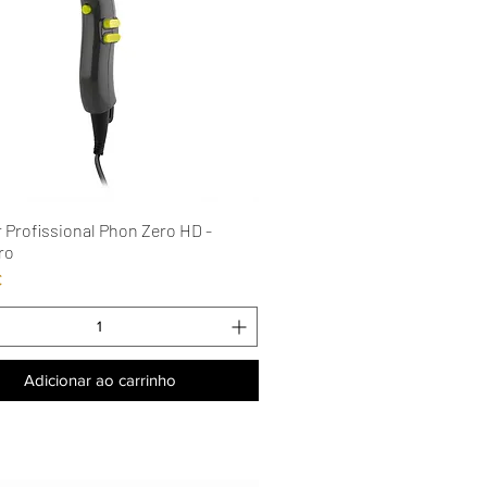
 Profissional Phon Zero HD -
Visualização rápida
ro
€
Adicionar ao carrinho