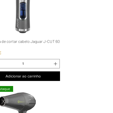
 de cortar cabelo Jaguar J-CUT 60
Visualização rápida
€
Adicionar ao carrinho
staque