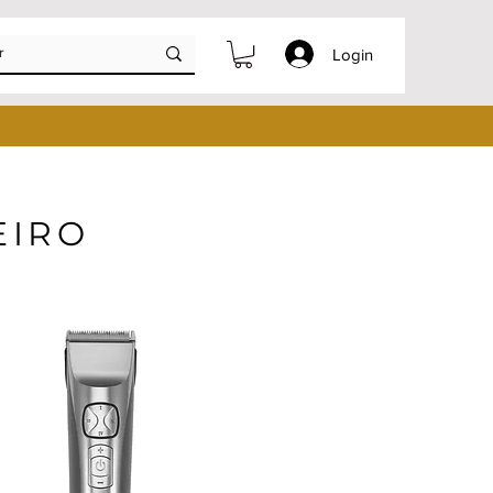
Login
EIRO