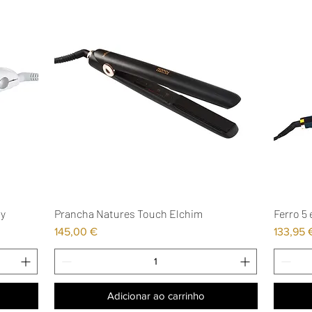
ty
Prancha Natures Touch Elchim
Ferro 5
Visualização rápida
Preço
Preço
145,00 €
133,95 
Adicionar ao carrinho