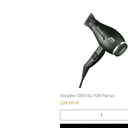
Secador DIGITALYON Parlux
Visualização rápida
Preço
224,00 €