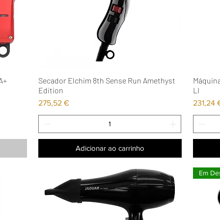
A+
Secador Elchim 8th Sense Run Amethyst
Máquina
Visualização rápida
Edition
LI
Preço
Preço
275,52 €
231,24 
Adicionar ao carrinho
Em De