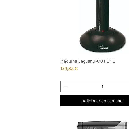
Máquina Jaguar J-CUT ONE
Visualização rápida
Preço
134,32 €
Adicionar ao carrinho