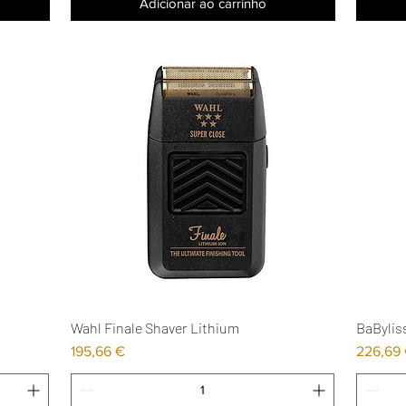
Adicionar ao carrinho
Wahl Finale Shaver Lithium
BaByliss
Visualização rápida
Preço
Preço
195,66 €
226,69