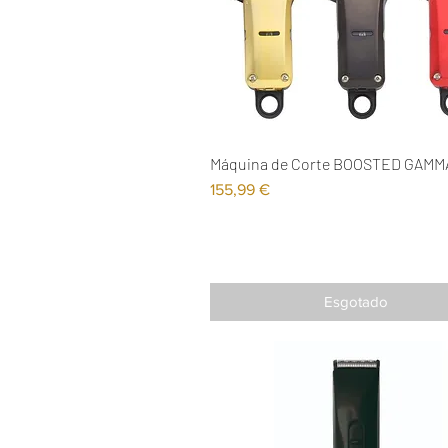
Máquina de Corte BOOSTED GAMM
Visualização rápida
Preço
155,99 €
Esgotado