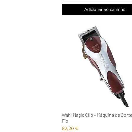
Adicionar ao carrinho
Wahl Magic Clip – Máquina de Cort
Visualização rápida
Fio
Preço
82,20 €