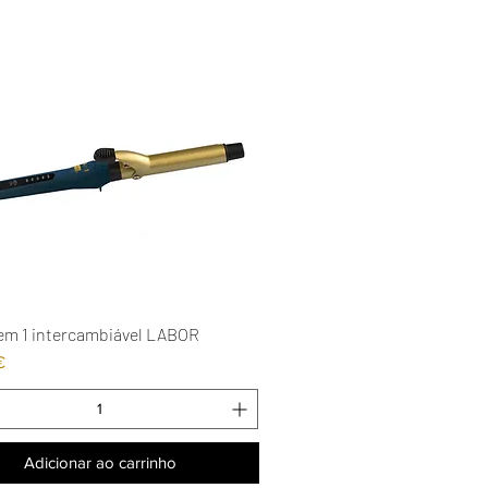
 em 1 intercambiável LABOR
Visualização rápida
€
Adicionar ao carrinho