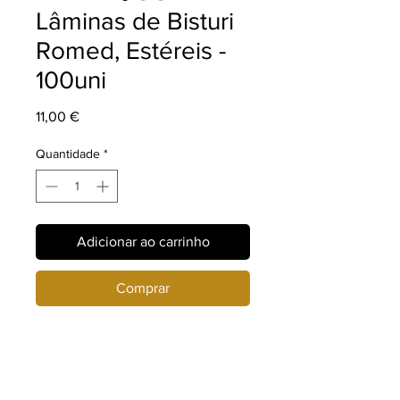
Lâminas de Bisturi
Romed, Estéreis -
100uni
Preço
11,00 €
Quantidade
*
Adicionar ao carrinho
Comprar
Ainda não há avaliações
Compartilhe sua opinião. Seja o