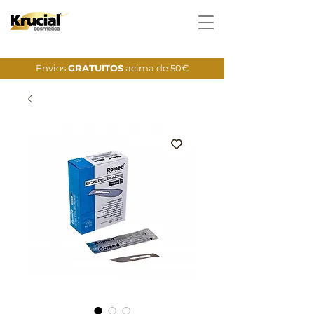
Envios
GRATUITOS
acima de 50€